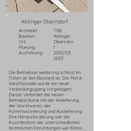
Ablinger Oberndorf
Architekt:
TSB
Bauherr:
Ablinger
Ort:
Oberndor
Planung:
f
Ausführung:
2002/03
2003
Die Betriebserweiterung schlisst im
Osten an den Bestand an. Der Nord-
Westfassade wurde ein neuer
Verbindungsgang vorgelagert.
Dieser verbindet die neuen
Betriebsräume mit der Anlieferung
der Wurstwaren, der
Kommissionierung und Auslieferung.
Eine Herausforderung war die
Koordination der unterschiedlichen
technischen Einrichtungen wie Klima-,