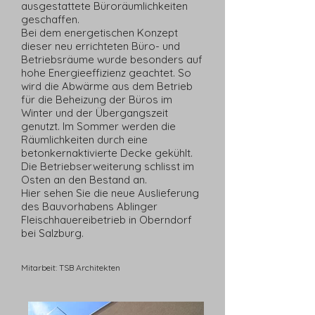
ausgestattete Büroräumlichkeiten
geschaffen.
Bei dem energetischen Konzept
dieser neu errichteten Büro- und
Betriebsräume wurde besonders auf
hohe Energieeffizienz geachtet. So
wird die Abwärme aus dem Betrieb
für die Beheizung der Büros im
Winter und der Übergangszeit
genutzt. Im Sommer werden die
Räumlichkeiten durch eine
betonkernaktivierte Decke gekühlt.
Die Betriebserweiterung schlisst im
Osten an den Bestand an.
Hier sehen Sie die neue Auslieferung
des Bauvorhabens Ablinger
Fleischhauereibetrieb in Oberndorf
bei Salzburg.
Mitarbeit: TSB Architekten